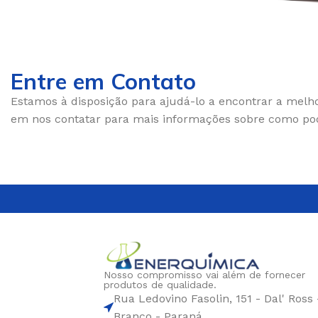
PARA SISTEMA DE
DISPERSANTE
RESFRIAMENTO
Entre em Contato
CONTROLE DE PH
Estamos à disposição para ajudá-lo a encontrar a melho
em nos contatar para mais informações sobre como pod
Nosso compromisso vai além de fornecer
produtos de qualidade.
Rua Ledovino Fasolin, 151 - Dal' Ross 
Branco - Paraná