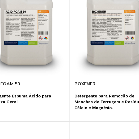
ANTICORROSIVO E
MICROBICIDA
DISPERSANTE
 FOAM 50
BOXENER
gente Espuma Ácido para
Detergente para Remoção de
za Geral.
Manchas de Ferrugem e Resídu
Cálcio e Magnésio.