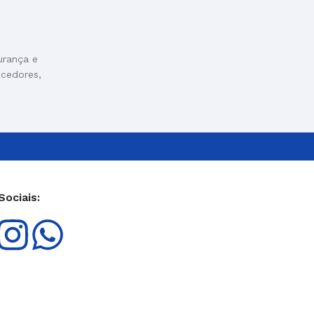
urança e
ecedores,
Sociais: