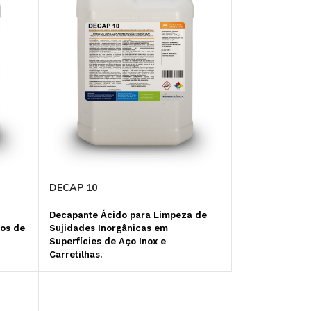
ANTICORROSIVO
ALGICIDA PARA PISCINA
DECAP 10
Decapante Ácido para Limpeza de
Sujidades Inorgânicas em
os de
Superfícies de Aço Inox e
Carretilhas.