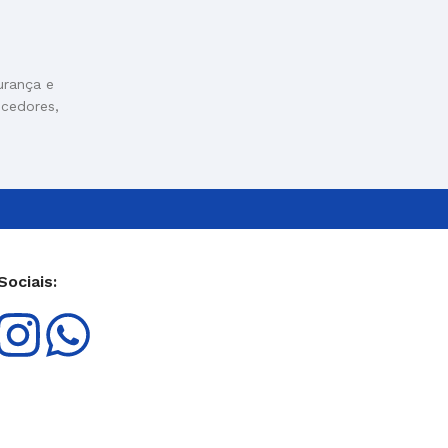
urança e
ecedores,
Sociais: