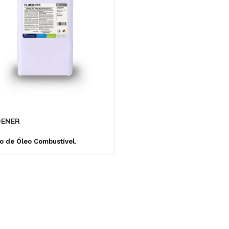
ANTICORROSIVO E
MICROBICIDA
DISPERSANTE
DENER
vo de Óleo Combustível.