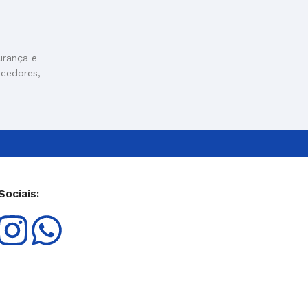
urança e
ecedores,
Sociais: