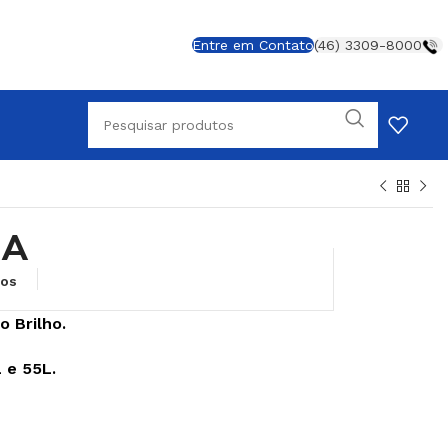
Entre em Contato
(46) 3309-8000
IA
jos
 Brilho.
 e 55L.