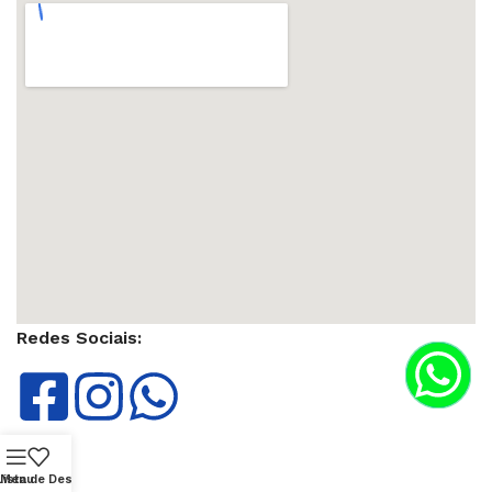
Redes Sociais:
Lista de Desejos
Menu